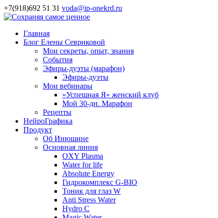
+7(918)692 51 31
voda@ip-onekrd.ru
Главная
Блог Елены Севриковой
Мои секреты, опыт, знания
События
Эфиры-дуэты (марафон)
Эфиры-дуэты
Мои вебинары
«Успешная Я» женский клуб
Мой 30-дн. Марафон
Рецепты
НейроГрафика
Продукт
Об Инюшине
Основная линия
OXY Plasma
Water for life
Absolute Energy
Гидрокомплекс G-BIO
Тоник для глаз W
Anti Stress Water
Hydro C
Magic Water