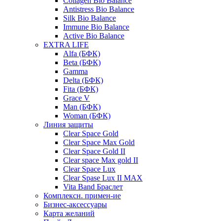
Collagen Bio Balance
Antistress Bio Balance
Silk Bio Balance
Immune Bio Balance
Active Bio Balance
EXTRA LIFE
Alfa (БФК)
Вeta (БФК)
Gamma
Delta (БФК)
Fita (БФК)
Grace V
Man (БФК)
Woman (БФК)
Линия защиты
Clear Space Gold
Clear Space Max Gold
Clear Space Gold II
Clear space Max gold II
Clear Space Lux
Clear Spase Lux II MAX
Vita Band Браслет
Комплексн. примен-ие
Бизнес-аксессуары
Карта желаний