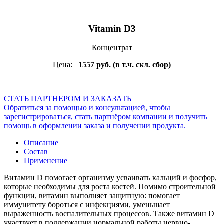
Vitamin D3
Концентрат
Цена:
1557 руб. (в т.ч. скл. сбор)
СТАТЬ ПАРТНЕРОМ И ЗАКАЗАТЬ
Обратиться за помощью и консультацией, чтобы
зарегистрироваться, стать партнёром компании и получить
помощь в оформлении заказа и получении продукта.
Описание
Состав
Применение
Витамин D помогает организму усваивать кальций и фосфор,
которые необходимы для роста костей. Помимо строительной
функции, витамин выполняет защитную: помогает
иммунитету бороться с инфекциями, уменьшает
выраженность воспалительных процессов. Также витамин D
участвует в поддержании нормальной работы нервно-