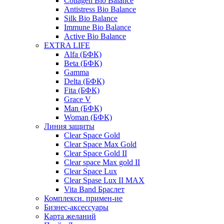
Collagen Bio Balance
Antistress Bio Balance
Silk Bio Balance
Immune Bio Balance
Active Bio Balance
EXTRA LIFE
Alfa (БФК)
Вeta (БФК)
Gamma
Delta (БФК)
Fita (БФК)
Grace V
Man (БФК)
Woman (БФК)
Линия защиты
Clear Space Gold
Clear Space Max Gold
Clear Space Gold II
Clear space Max gold II
Clear Space Lux
Clear Spase Lux II MAX
Vita Band Браслет
Комплексн. примен-ие
Бизнес-аксессуары
Карта желаний