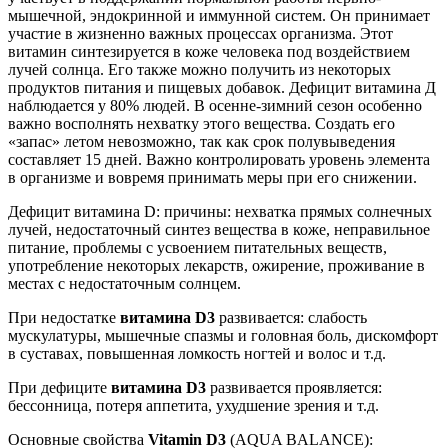
мышечной, эндокринной и иммунной систем. Он принимает
участие в жизненно важных процессах организма. Этот
витамин синтезируется в коже человека под воздействием
лучей солнца. Его также можно получить из некоторых
продуктов питания и пищевых добавок. Дефицит витамина Д
наблюдается у 80% людей. В осенне-зимний сезон особенно
важно восполнять нехватку этого вещества. Создать его
«запас» летом невозможно, так как срок полувыведения
составляет 15 дней. Важно контролировать уровень элемента
в организме и вовремя принимать меры при его снижении.
Дефицит витамина D: причины: нехватка прямых солнечных
лучей, недостаточный синтез вещества в коже, неправильное
питание, проблемы с усвоением питательных веществ,
употребление некоторых лекарств, ожирение, проживание в
местах с недостаточным солнцем.
При недостатке
витамина D3
развивается: слабость
мускулатуры, мышечные спазмы и головная боль, дискомфорт
в суставах, повышенная ломкость ногтей и волос и т.д.
При дефиците
витамина D3
развивается проявляется:
бессонница, потеря аппетита, ухудшение зрения и т.д.
Основные свойства
Vitamin D3
(AQUA BALANCE):