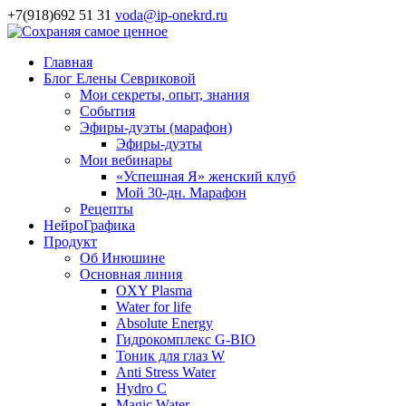
+7(918)692 51 31
voda@ip-onekrd.ru
Главная
Блог Елены Севриковой
Мои секреты, опыт, знания
События
Эфиры-дуэты (марафон)
Эфиры-дуэты
Мои вебинары
«Успешная Я» женский клуб
Мой 30-дн. Марафон
Рецепты
НейроГрафика
Продукт
Об Инюшине
Основная линия
OXY Plasma
Water for life
Absolute Energy
Гидрокомплекс G-BIO
Тоник для глаз W
Anti Stress Water
Hydro C
Magic Water