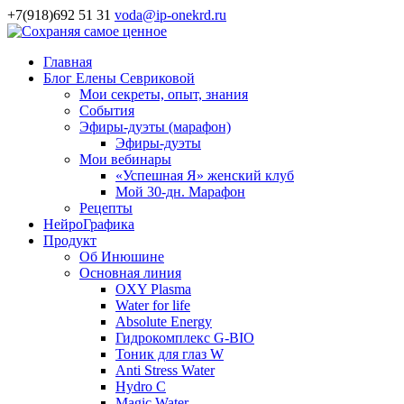
+7(918)692 51 31
voda@ip-onekrd.ru
Главная
Блог Елены Севриковой
Мои секреты, опыт, знания
События
Эфиры-дуэты (марафон)
Эфиры-дуэты
Мои вебинары
«Успешная Я» женский клуб
Мой 30-дн. Марафон
Рецепты
НейроГрафика
Продукт
Об Инюшине
Основная линия
OXY Plasma
Water for life
Absolute Energy
Гидрокомплекс G-BIO
Тоник для глаз W
Anti Stress Water
Hydro C
Magic Water