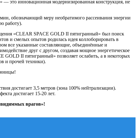
 — это инновационная модернизированная конструкция, не
ермин, обозначающий меру необратимого рассеивания энергии
ю работу).
хождения «CLEAR SPACE GOLD II пятигранный» был поиск
тов и смелых опытов родилась идея коллоборировать в
ром все указанные составляющие, объединённые и
модействие друг с другом, создавая мощное энергетическое
 GOLD II пятигранный» позволяет ослабить, а в некоторых
в и прочей техники).
енницы!
твия достигает 3,5 метров (зона 100% нейтрализации).
кта достигает 15-20 лет.
евидиммых врагов»!