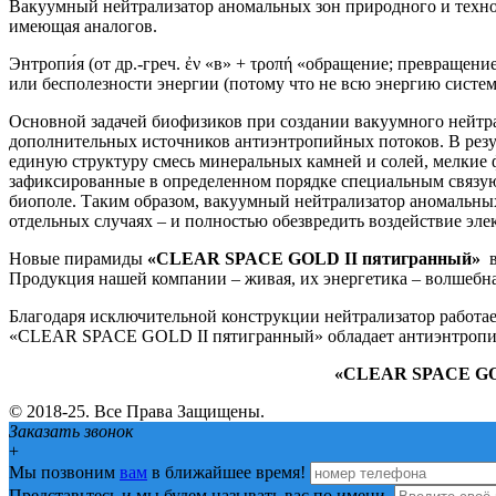
Вакуумный нейтрализатор аномальных зон природного и тех
имеющая аналогов.
Энтропи́я (от др.-греч. ἐν «в» + τροπή «обращение; превраще
или бесполезности энергии (потому что не всю энергию систе
Основной задачей биофизиков при создании вакуумного нейт
дополнительных источников антиэнтропийных потоков. В резу
единую структуру смесь минеральных камней и солей, мелкие 
зафиксированные в определенном порядке специальным связующ
биополе. Таким образом, вакуумный нейтрализатор аномальны
отдельных случаях – и полностью обезвредить воздействие эл
Новые пирамиды
«CLEAR SPACE GOLD
II
пятигранный
»
Продукция нашей компании – живая, их энергетика – волшебна
Благодаря исключительной конструкции нейтрализатор работает
«CLEAR SPACE GOLD II пятигранный» обладает антиэнтропийно
«CLEAR SPACE GOLD
© 2018-25. Все Права Защищены.
Заказать звонок
+
Мы позвоним
вам
в ближайшее время!
Представьтесь и мы будем называть вас по имени.