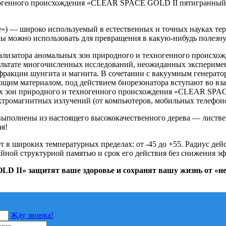
ногенного происхождения «CLEAR SPACE GOLD II пятигранный»
ние») — широко используемый в естественных и точных науках т
мы можно использовать для превращения в какую-нибудь полезну
рализатора аномальных зон природного и техногенного проис
льтате многочисленных исследований, неожиданных эксперимен
фракции шунгита и магнита. В сочетании с вакуумным генерато
им материалом, под действием биорезонатора вступают во взаи
х зон природного и техногенного происхождения «CLEAR SPACE
ектромагнитных излучений (от компьютеров, мобильных телефоно
выполнены из настоящего высококачественного дерева — листв
я!
 в широких температурных пределах: от -45 до +55. Радиус дейс
й структурной памятью и срок его действия без снижения эффе
 II» защитят ваше здоровье и сохранят вашу жизнь от «н
Жду звонка!