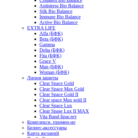
Collagen Bio Balance
Antistress Bio Balance
Silk Bio Balance
Immune Bio Balance
Active Bio Balance
EXTRA LIFE
Alfa (БФК)
Вeta (БФК)
Gamma
Delta (БФК)
Fita (БФК)
Grace V
Man (БФК)
Woman (БФК)
Линия защиты
Clear Space Gold
Clear Space Max Gold
Clear Space Gold II
Clear space Max gold II
Clear Space Lux
Clear Spase Lux II MAX
Vita Band Браслет
Комплексн. примен-ие
Бизнес-аксессуары
Карта желаний