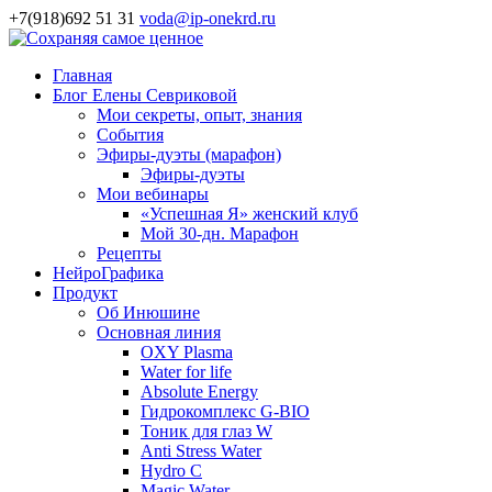
+7(918)692 51 31
voda@ip-onekrd.ru
Главная
Блог Елены Севриковой
Мои секреты, опыт, знания
События
Эфиры-дуэты (марафон)
Эфиры-дуэты
Мои вебинары
«Успешная Я» женский клуб
Мой 30-дн. Марафон
Рецепты
НейроГрафика
Продукт
Об Инюшине
Основная линия
OXY Plasma
Water for life
Absolute Energy
Гидрокомплекс G-BIO
Тоник для глаз W
Anti Stress Water
Hydro C
Magic Water