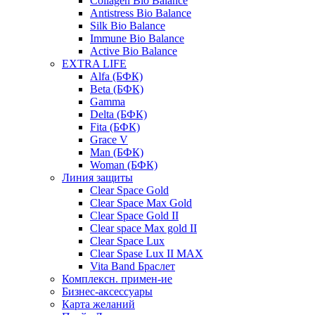
Collagen Bio Balance
Antistress Bio Balance
Silk Bio Balance
Immune Bio Balance
Active Bio Balance
EXTRA LIFE
Alfa (БФК)
Вeta (БФК)
Gamma
Delta (БФК)
Fita (БФК)
Grace V
Man (БФК)
Woman (БФК)
Линия защиты
Clear Space Gold
Clear Space Max Gold
Clear Space Gold II
Clear space Max gold II
Clear Space Lux
Clear Spase Lux II MAX
Vita Band Браслет
Комплексн. примен-ие
Бизнес-аксессуары
Карта желаний