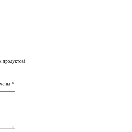
х продуктов!
ечены
*