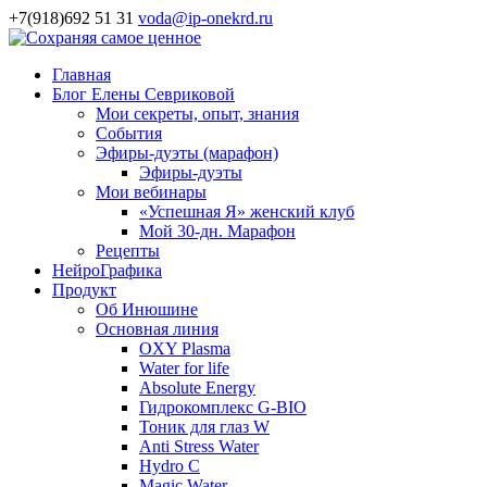
+7(918)692 51 31
voda@ip-onekrd.ru
Главная
Блог Елены Севриковой
Мои секреты, опыт, знания
События
Эфиры-дуэты (марафон)
Эфиры-дуэты
Мои вебинары
«Успешная Я» женский клуб
Мой 30-дн. Марафон
Рецепты
НейроГрафика
Продукт
Об Инюшине
Основная линия
OXY Plasma
Water for life
Absolute Energy
Гидрокомплекс G-BIO
Тоник для глаз W
Anti Stress Water
Hydro C
Magic Water