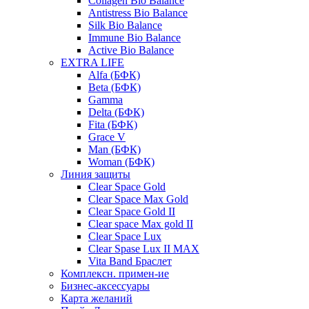
Collagen Bio Balance
Antistress Bio Balance
Silk Bio Balance
Immune Bio Balance
Active Bio Balance
EXTRA LIFE
Alfa (БФК)
Вeta (БФК)
Gamma
Delta (БФК)
Fita (БФК)
Grace V
Man (БФК)
Woman (БФК)
Линия защиты
Clear Space Gold
Clear Space Max Gold
Clear Space Gold II
Clear space Max gold II
Clear Space Lux
Clear Spase Lux II MAX
Vita Band Браслет
Комплексн. примен-ие
Бизнес-аксессуары
Карта желаний