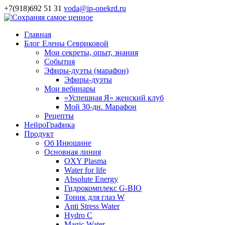
+7(918)692 51 31
voda@ip-onekrd.ru
Главная
Блог Елены Севриковой
Мои секреты, опыт, знания
События
Эфиры-дуэты (марафон)
Эфиры-дуэты
Мои вебинары
«Успешная Я» женский клуб
Мой 30-дн. Марафон
Рецепты
НейроГрафика
Продукт
Об Инюшине
Основная линия
OXY Plasma
Water for life
Absolute Energy
Гидрокомплекс G-BIO
Тоник для глаз W
Anti Stress Water
Hydro C
Magic Water