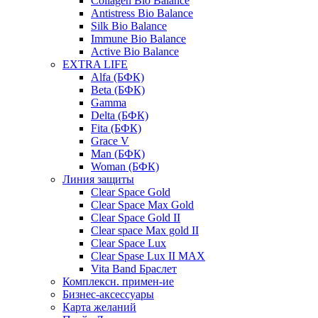
Collagen Bio Balance
Antistress Bio Balance
Silk Bio Balance
Immune Bio Balance
Active Bio Balance
EXTRA LIFE
Alfa (БФК)
Вeta (БФК)
Gamma
Delta (БФК)
Fita (БФК)
Grace V
Man (БФК)
Woman (БФК)
Линия защиты
Clear Space Gold
Clear Space Max Gold
Clear Space Gold II
Clear space Max gold II
Clear Space Lux
Clear Spase Lux II MAX
Vita Band Браслет
Комплексн. примен-ие
Бизнес-аксессуары
Карта желаний