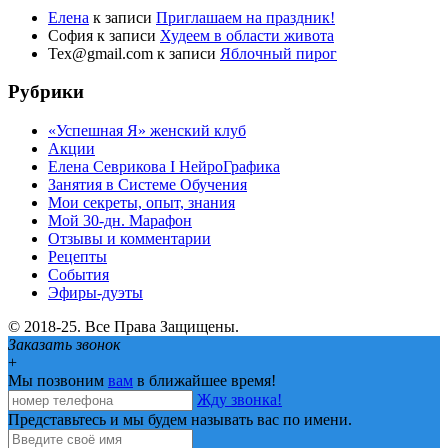
Елена
к записи
Приглашаем на праздник!
София
к записи
Худеем в области живота
Tex@gmail.com
к записи
Яблочный пирог
Рубрики
«Успешная Я» женский клуб
Акции
Елена Севрикова I НейроГрафика
Занятия в Системе Обучения
Мои секреты, опыт, знания
Мой 30-дн. Марафон
Отзывы и комментарии
Рецепты
События
Эфиры-дуэты
© 2018-25. Все Права Защищены.
Заказать звонок
+
Мы позвоним
вам
в ближайшее время!
Жду звонка!
Представьтесь и мы будем называть вас по имени.