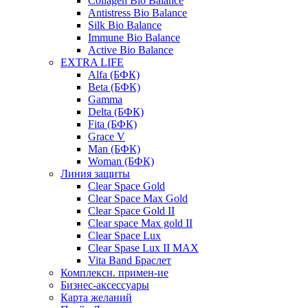
Collagen Bio Balance
Antistress Bio Balance
Silk Bio Balance
Immune Bio Balance
Active Bio Balance
EXTRA LIFE
Alfa (БФК)
Вeta (БФК)
Gamma
Delta (БФК)
Fita (БФК)
Grace V
Man (БФК)
Woman (БФК)
Линия защиты
Clear Space Gold
Clear Space Max Gold
Clear Space Gold II
Clear space Max gold II
Clear Space Lux
Clear Spase Lux II MAX
Vita Band Браслет
Комплексн. примен-ие
Бизнес-аксессуары
Карта желаний