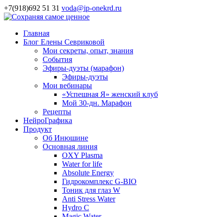
+7(918)692 51 31
voda@ip-onekrd.ru
Главная
Блог Елены Севриковой
Мои секреты, опыт, знания
События
Эфиры-дуэты (марафон)
Эфиры-дуэты
Мои вебинары
«Успешная Я» женский клуб
Мой 30-дн. Марафон
Рецепты
НейроГрафика
Продукт
Об Инюшине
Основная линия
OXY Plasma
Water for life
Absolute Energy
Гидрокомплекс G-BIO
Тоник для глаз W
Anti Stress Water
Hydro C
Magic Water