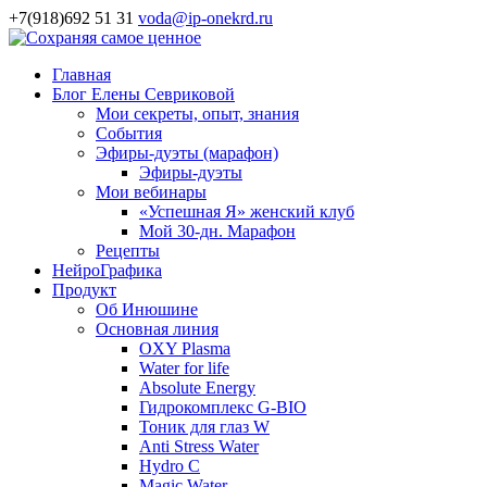
+7(918)692 51 31
voda@ip-onekrd.ru
Главная
Блог Елены Севриковой
Мои секреты, опыт, знания
События
Эфиры-дуэты (марафон)
Эфиры-дуэты
Мои вебинары
«Успешная Я» женский клуб
Мой 30-дн. Марафон
Рецепты
НейроГрафика
Продукт
Об Инюшине
Основная линия
OXY Plasma
Water for life
Absolute Energy
Гидрокомплекс G-BIO
Тоник для глаз W
Anti Stress Water
Hydro C
Magic Water