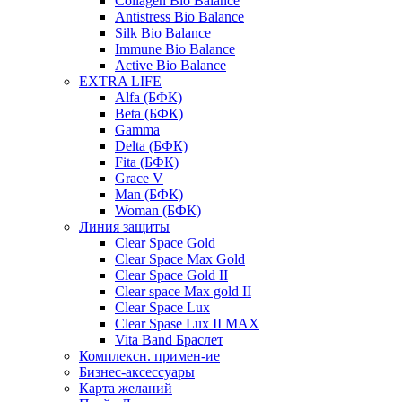
Collagen Bio Balance
Antistress Bio Balance
Silk Bio Balance
Immune Bio Balance
Active Bio Balance
EXTRA LIFE
Alfa (БФК)
Вeta (БФК)
Gamma
Delta (БФК)
Fita (БФК)
Grace V
Man (БФК)
Woman (БФК)
Линия защиты
Clear Space Gold
Clear Space Max Gold
Clear Space Gold II
Clear space Max gold II
Clear Space Lux
Clear Spase Lux II MAX
Vita Band Браслет
Комплексн. примен-ие
Бизнес-аксессуары
Карта желаний