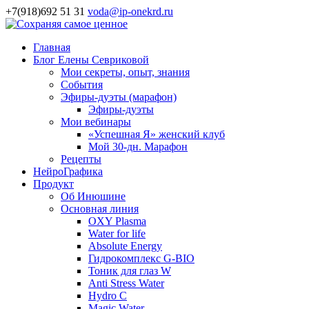
+7(918)692 51 31
voda@ip-onekrd.ru
Главная
Блог Елены Севриковой
Мои секреты, опыт, знания
События
Эфиры-дуэты (марафон)
Эфиры-дуэты
Мои вебинары
«Успешная Я» женский клуб
Мой 30-дн. Марафон
Рецепты
НейроГрафика
Продукт
Об Инюшине
Основная линия
OXY Plasma
Water for life
Absolute Energy
Гидрокомплекс G-BIO
Тоник для глаз W
Anti Stress Water
Hydro C
Magic Water