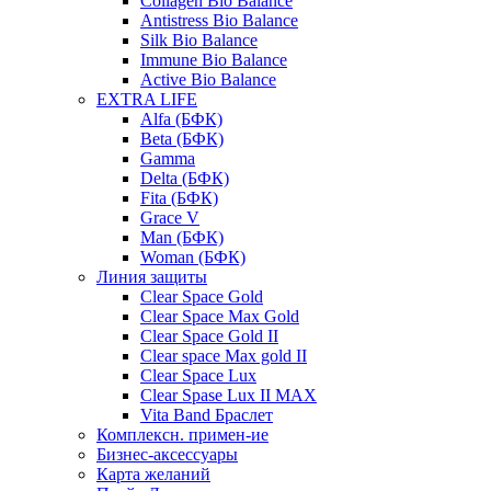
Collagen Bio Balance
Antistress Bio Balance
Silk Bio Balance
Immune Bio Balance
Active Bio Balance
EXTRA LIFE
Alfa (БФК)
Вeta (БФК)
Gamma
Delta (БФК)
Fita (БФК)
Grace V
Man (БФК)
Woman (БФК)
Линия защиты
Clear Space Gold
Clear Space Max Gold
Clear Space Gold II
Clear space Max gold II
Clear Space Lux
Clear Spase Lux II MAX
Vita Band Браслет
Комплексн. примен-ие
Бизнес-аксессуары
Карта желаний