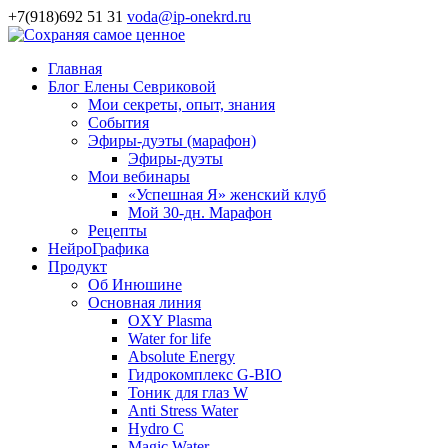
+7(918)692 51 31
voda@ip-onekrd.ru
Главная
Блог Елены Севриковой
Мои секреты, опыт, знания
События
Эфиры-дуэты (марафон)
Эфиры-дуэты
Мои вебинары
«Успешная Я» женский клуб
Мой 30-дн. Марафон
Рецепты
НейроГрафика
Продукт
Об Инюшине
Основная линия
OXY Plasma
Water for life
Absolute Energy
Гидрокомплекс G-BIO
Тоник для глаз W
Anti Stress Water
Hydro C
Magic Water