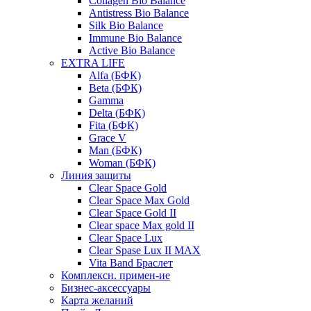
Collagen Bio Balance
Antistress Bio Balance
Silk Bio Balance
Immune Bio Balance
Active Bio Balance
EXTRA LIFE
Alfa (БФК)
Вeta (БФК)
Gamma
Delta (БФК)
Fita (БФК)
Grace V
Man (БФК)
Woman (БФК)
Линия защиты
Clear Space Gold
Clear Space Max Gold
Clear Space Gold II
Clear space Max gold II
Clear Space Lux
Clear Spase Lux II MAX
Vita Band Браслет
Комплексн. примен-ие
Бизнес-аксессуары
Карта желаний