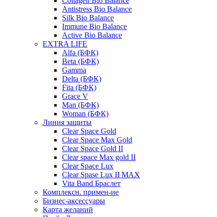
Collagen Bio Balance
Antistress Bio Balance
Silk Bio Balance
Immune Bio Balance
Active Bio Balance
EXTRA LIFE
Alfa (БФК)
Вeta (БФК)
Gamma
Delta (БФК)
Fita (БФК)
Grace V
Man (БФК)
Woman (БФК)
Линия защиты
Clear Space Gold
Clear Space Max Gold
Clear Space Gold II
Clear space Max gold II
Clear Space Lux
Clear Spase Lux II MAX
Vita Band Браслет
Комплексн. примен-ие
Бизнес-аксессуары
Карта желаний