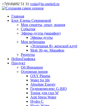
+7(918)692 51 31
voda@ip-onekrd.ru
Главная
Блог Елены Севриковой
Мои секреты, опыт, знания
События
Эфиры-дуэты (марафон)
Эфиры-дуэты
Мои вебинары
«Успешная Я» женский клуб
Мой 30-дн. Марафон
Рецепты
НейроГрафика
Продукт
Об Инюшине
Основная линия
OXY Plasma
Water for life
Absolute Energy
Гидрокомплекс G-BIO
Тоник для глаз W
Anti Stress Water
Hydro C
Magic Water